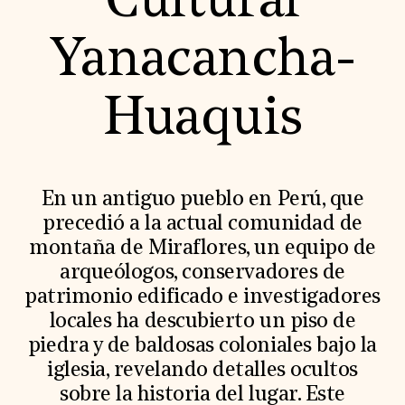
Cultural
World Monuments Fund/Knoll Modernism Prize
EVENTS AND TRAVEL
Yanacancha-
Signature Events
Travel Program
Hadrian Gala
Huaquis
Summer Soirée
ABOUT US
History
Global Offices
News & Articles
En un antiguo pueblo en Perú, que
Press Room
precedió a la actual comunidad de
Staff & Board
Careers
montaña de Miraflores, un equipo de
Contact Us
arqueólogos, conservadores de
SUZANNE DEAL BOOTH INSTITUTE
patrimonio edificado e investigadores
Academic Partnerships
locales ha descubierto un piso de
Heritage Trades Training
Professional Networks
piedra y de baldosas coloniales bajo la
Research & Publications
iglesia, revelando detalles ocultos
Videos & Webinars
SUPPORT US
sobre la historia del lugar. Este