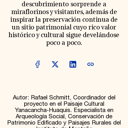
descubrimiento sorprende a
Donate
miraflorinos y visitantes, además de
Membership
International Council
inspirar la preservación continua de
Planned Giving
un sitio patrimonial cuyo rico valor
Endowment Campaign
Corporate Sponsorship
histórico y cultural sigue develándose
Foundation Support
poco a poco.
Government Partners
Information for Donors
Autor: Rafael Schmitt, Coordinador del
proyecto en el Paisaje Cultural
Yanacancha-Huaquis. Especialista en
Arqueología Social, Conservación de
Patrimonio Edificado y Paisajes Rurales del