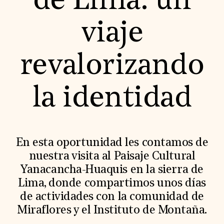
de Lima: un
World Monuments Fund/Knoll Modernism Prize
EVENTS AND TRAVEL
viaje
Signature Events
Travel Program
Hadrian Gala
revalorizando
Summer Soirée
ABOUT US
History
la identidad
Global Offices
News & Articles
Press Room
Staff & Board
Careers
En esta oportunidad les contamos de
Contact Us
SUZANNE DEAL BOOTH INSTITUTE
nuestra visita al Paisaje Cultural
Yanacancha-Huaquis en la sierra de
Academic Partnerships
Heritage Trades Training
Lima, donde compartimos unos días
Professional Networks
de actividades con la comunidad de
Research & Publications
Videos & Webinars
Miraflores y el Instituto de Montaña.
SUPPORT US