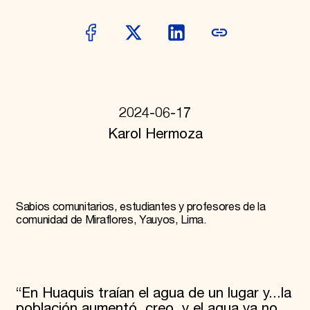
Donate
Membership
International Council
Planned Giving
Endowment Campaign
Corporate Sponsorship
Foundation Support
Government Partners
2024-06-17
Information for Donors
Karol Hermoza
Sabios comunitarios, estudiantes y profesores de la
comunidad de Miraflores, Yauyos, Lima.
“En Huaquis traían el agua de un lugar y...la
población aumentó, creo, y el agua ya no