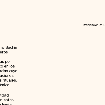
Intervención en 
rro Sechín
teros
as por
to en los
ladas cuyo
taciones
 rituales,
tómico.
vidad
en estas
cluyó a