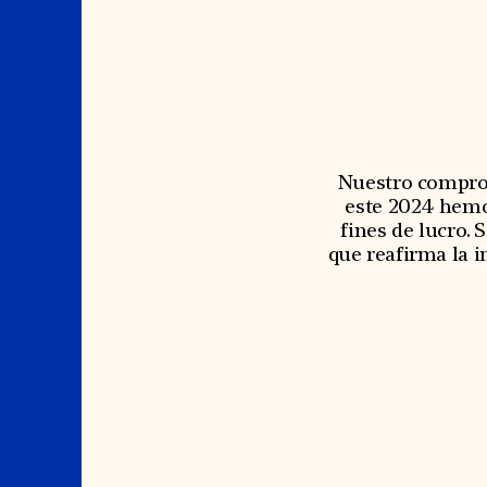
Signature Events
Membership
Travel Program
International Council
Hadrian Gala
Planned Giving
Summer Soirée
Endowment Campaign
ABOUT US
Corporate Sponsorship
Foundation Support
Government Partners
History
Information for Donors
Global Offices
News & Articles
Press Room
Staff & Board
Nuestro comprom
Careers
Contact Us
este 2024 hemo
fines de lucro.
que reafirma la i