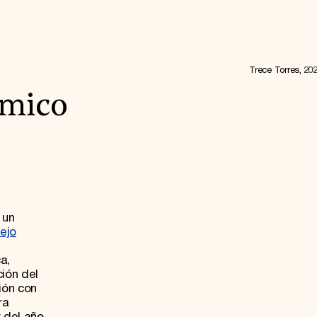
Trece Torres, 20
ómico
 un
ejo
a,
ción del
ión con
ra
 del año