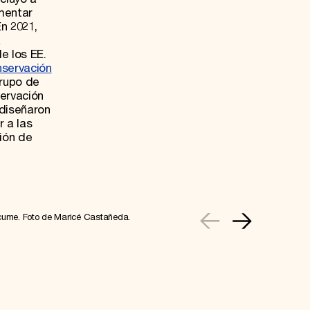
mentar
n 2021,
a
e los EE.
nservación
grupo de
servación
 diseñaron
r a las
ión de
ume. Foto de Maricé Castañeda.