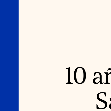
Where We Work
Suggestions
10 a
OUR WORK
SUZANNE DEAL BO
INSTITUTE
Global Priorities
Projects & Programs
Academic Partnerships
Partnerships
Heritage Trades Training
World Monuments Watch
Professional Networks
Irreplaceable America
Research & Publications
S
World Monuments Fund/Knoll
Videos & Webinars
Modernism Prize
SUPPORT US
EVENTS AND TRAVEL
Donate