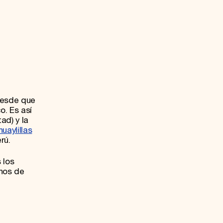
desde que
o. Es así
ad) y la
uaylillas
rú.
 los
unos de