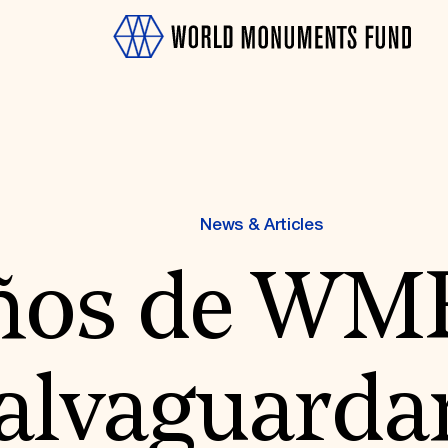
News & Articles
ños de WMF
OTH
alvaguarda