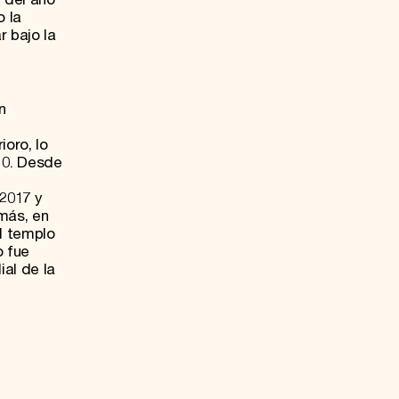
 la
r bajo la
n
ioro, lo
10. Desde
 2017 y
más, en
el templo
o fue
ial de la