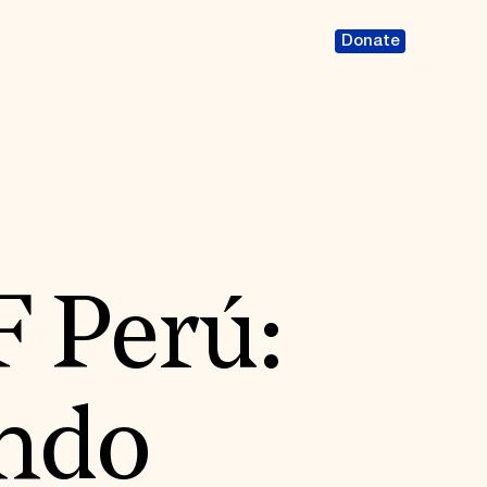
Donate
 Perú:
ndo