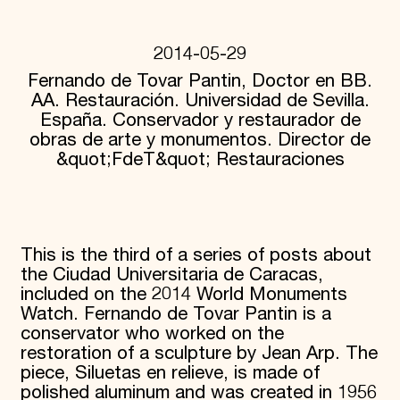
Donate
Membership
2014-05-29
International Council
Planned Giving
Fernando de Tovar Pantin, Doctor en BB.
Endowment Campaign
AA. Restauración. Universidad de Sevilla.
Corporate Sponsorship
España. Conservador y restaurador de
Foundation Support
obras de arte y monumentos. Director de
Government Partners
&quot;FdeT&quot; Restauraciones
Information for Donors
This is the third of a series of posts about
the Ciudad Universitaria de Caracas,
included on the 2014 World Monuments
Watch. Fernando de Tovar Pantin is a
conservator who worked on the
restoration of a sculpture by Jean Arp. The
piece, Siluetas en relieve, is made of
polished aluminum and was created in 1956