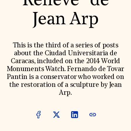
Relieve” de
World Monuments Fund/Knoll Modernism Prize
EVENTS AND TRAVEL
Jean Arp
Signature Events
Travel Program
Hadrian Gala
Summer Soirée
ABOUT US
This is the third of a series of posts
History
about the Ciudad Universitaria de
Global Offices
Caracas, included on the 2014 World
News & Articles
Press Room
Monuments Watch. Fernando de Tovar
Staff & Board
Pantin is a conservator who worked on
Careers
Contact Us
the restoration of a sculpture by Jean
SUZANNE DEAL BOOTH INSTITUTE
Arp.
Academic Partnerships
Heritage Trades Training
Professional Networks
Research & Publications
Videos & Webinars
SUPPORT US