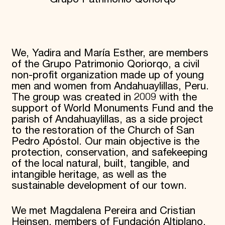
Donate
Membership
International Council
Planned Giving
Endowment Campaign
We, Yadira and María Esther, are members
Corporate Sponsorship
of the Grupo Patrimonio Qoriorqo, a civil
Foundation Support
non-profit organization made up of young
Government Partners
men and women from Andahuaylillas, Peru.
Information for Donors
The group was created in 2009 with the
support of World Monuments Fund and the
parish of Andahuaylillas, as a side project
to the restoration of the Church of San
Pedro Apóstol. Our main objective is the
protection, conservation, and safekeeping
of the local natural, built, tangible, and
intangible heritage, as well as the
sustainable development of our town.
We met Magdalena Pereira and Cristian
Heinsen, members of Fundación Altiplano,