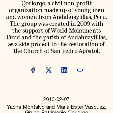
World Monuments Fund/Knoll Modernism Prize
Qoriorqo, a civil non-profit
EVENTS AND TRAVEL
organization made up of young men
Signature Events
and women from Andahuaylillas, Peru.
Travel Program
The group was created in 2009 with
Hadrian Gala
Summer Soirée
the support of World Monuments
ABOUT US
Fund and the parish of Andahuaylillas,
History
as a side project to the restoration of
Global Offices
the Church of San Pedro Apóstol.
News & Articles
Press Room
Staff & Board
Careers
Contact Us
SUZANNE DEAL BOOTH INSTITUTE
Academic Partnerships
Heritage Trades Training
Professional Networks
2013-02-07
Research & Publications
Videos & Webinars
Yadira Montalvo and María Ester Vasquez,
SUPPORT US
Grupo Patrimonio Qoriorqo