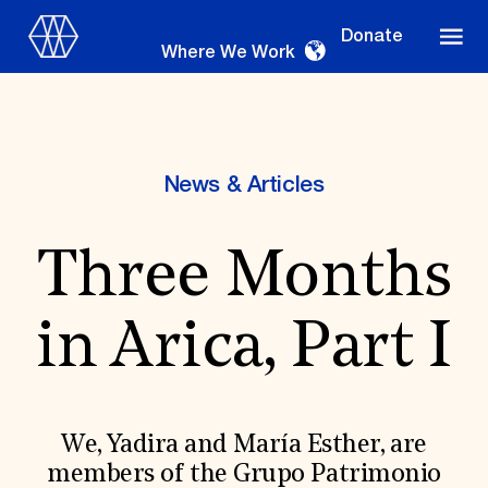
Donate
Where We Work
News & Articles
Where We Work
Three Months
Suggestions
in Arica, Part I
OUR WORK
Global Priorities
Projects & Programs
Partnerships
We, Yadira and María Esther, are
World Monuments Watch
members of the Grupo Patrimonio
Irreplaceable America